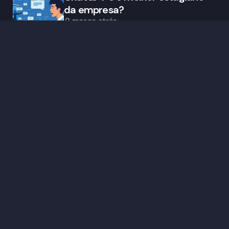
da empresa?
9 meses atrás
Trending
Quando o Pluribus virou manual
de sobrevivência digital
8 meses atrás
Quando a oportunidade
imperdível pede o seu cartão
9 meses atrás
As histórias aqui publicadas são crônicas ficcionais,
inspiradas em fatos reais (ou não). Qualquer
semelhança com nomes, pessoas, lugares ou
situações reais é mera coincidência.