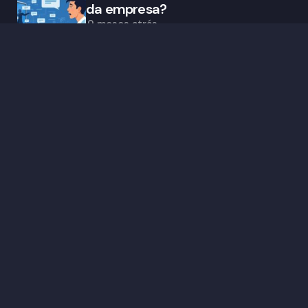
da empresa?
9 meses atrás
Trending
Quando o Pluribus virou manual
de sobrevivência digital
8 meses atrás
Quando a oportunidade
imperdível pede o seu cartão
8 meses atrás
As histórias aqui publicadas são crônicas ficcionais,
inspiradas em fatos reais (ou não). Qualquer
semelhança com nomes, pessoas, lugares ou
situações reais é mera coincidência.