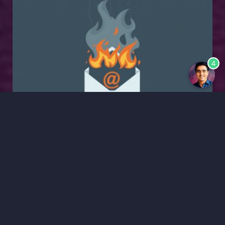
4
Quando o antivírus achou que o
formulário da empresa era um
golpe