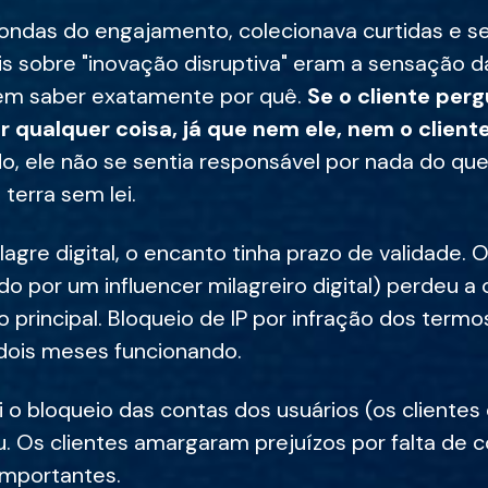
 ondas do engajamento, colecionava curtidas e 
s sobre "inovação disruptiva" eram a sensação da
em saber exatamente por quê.
Se o cliente perg
 qualquer coisa, já que nem ele, nem o client
do, ele não se sentia responsável por nada do que
 terra sem lei.
gre digital, o encanto tinha prazo de validade. O
do por um influencer milagreiro digital) perdeu 
o principal. Bloqueio de IP por infração dos term
 dois meses funcionando.
i o bloqueio das contas dos usuários (os clientes
ou. Os clientes amargaram prejuízos por falta de
importantes.