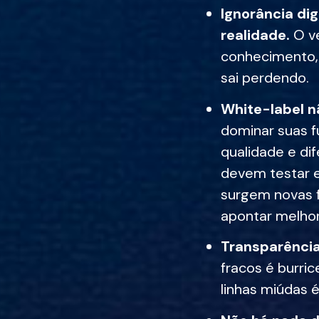
Ignorância dig
realidade.
O v
conhecimento,
sai perdendo.
White-label n
dominar suas f
qualidade e d
devem testar e
surgem novas f
apontar melhor
Transparência 
fracos é burric
linhas miúdas 