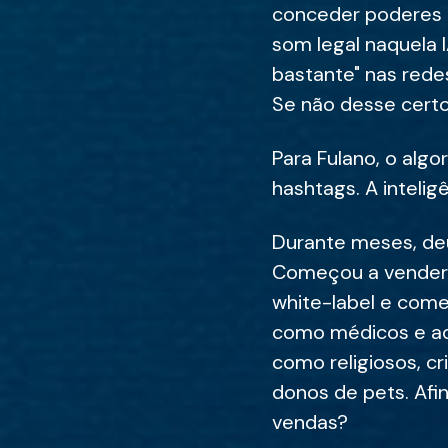
conceder poderes d
som legal naquela 
bastante" nas redes
Se não desse certo
Para Fulano, o alg
hashtags. A inteligê
Durante meses, deu
Começou a vender c
white-label e come
como médicos e adv
como religiosos, c
donos de pets. Afin
vendas?