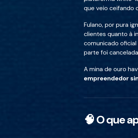
que veio ceifando o
Fulano, por pura ig
clientes quanto à i
comunicado oficial
parte foi cancelad
A mina de ouro hav
empreendedor sim
🧠 O que a