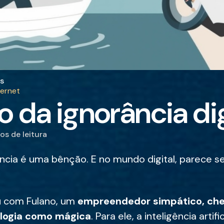
s
ternet
 da ignorância dig
tos
de leitura
ncia é uma bênção. E no mundo digital, parece s
u com Fulano, um
empreendedor simpático, chei
ologia como mágica
. Para ele, a inteligência artifi