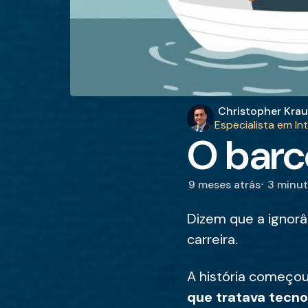
Publicado
Christopher Krau
por
Especialista em In
O barco
9 meses atrás
3 minu
Dizem que a ignorâ
carreira.
A história começo
que tratava tecn