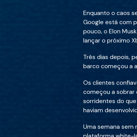
Enquanto o caos se
Google está com p
pouco, o Elon Musk
lançar o próximo Xb
Três dias depois, p
barco começou a a
Os clientes confia
começou a sobrar d
sorridentes do que
haviam desenvolvid
Uma semana sem res
plataforma white-l