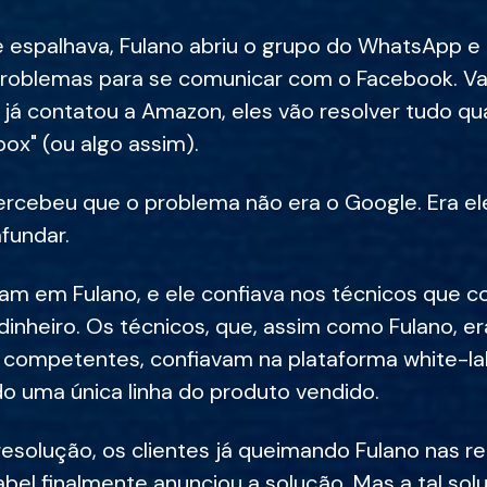
 espalhava, Fulano abriu o grupo do WhatsApp e 
roblemas para se comunicar com o Facebook. V
 já contatou a Amazon, eles vão resolver tudo qu
ox" (ou algo assim).
ercebeu que o problema não era o Google. Era ele
fundar.
vam em Fulano, e ele confiava nos técnicos que 
inheiro. Os técnicos, que, assim como Fulano, e
 competentes, confiavam na plataforma white-lab
o uma única linha do produto vendido.
olução, os clientes já queimando Fulano nas red
abel finalmente anunciou a solução. Mas a tal so