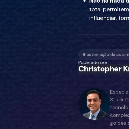
Não há nada 
total permite
influenciar, t
automação de siste
Publicado por
Christopher K
Especia
Stack D
tecnolo
complex
golpes 