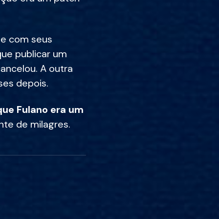
nte com seus
 que publicar um
ancelou. A outra
ses depois.
que Fulano era um
nte de milagres.