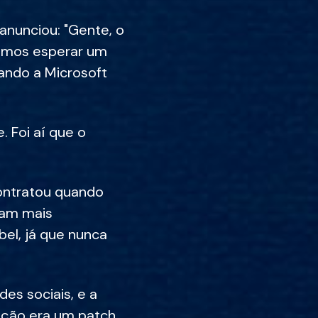
anunciou: "Gente, o
amos esperar um
ando a Microsoft
. Foi aí que o
contratou quando
ram mais
el, já que nunca
es sociais, e a
lução era um patch