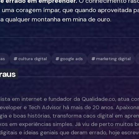
de errado em empreender.
O conhecimento raso 
m uma coragem ímpar, que quando aproveitada p
orna qualquer montanha em mina de ouro.
mas
cultura digital
google ads
marketing digital
raus
lista em internet e fundador da Qualidade.co, atua co
eveloper e Tech Advisor há mais de 20 anos. Apaixona
gia e boas histórias, transforma caos digital em apre
os em experiências simples. Já viu de perto muitos 
digitais e ideias geniais que deram errado, hoje escre