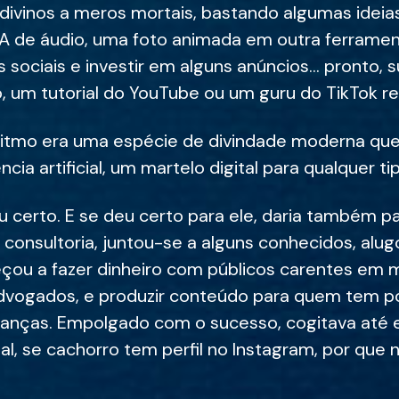
ivinos a meros mortais, bastando algumas idei
IA de áudio, uma foto animada em outra ferramen
 sociais e investir em alguns anúncios... pronto, 
, um tutorial do YouTube ou um guru do TikTok res
oritmo era uma espécie de divindade moderna qu
ncia artificial, um martelo digital para qualquer t
 certo. E se deu certo para ele, daria também p
onsultoria, juntou-se a alguns conhecidos, alu
çou a fazer dinheiro com públicos carentes em ma
ogados, e produzir conteúdo para quem tem pouc
rianças. Empolgado com o sucesso, cogitava até 
al, se cachorro tem perfil no Instagram, por que 