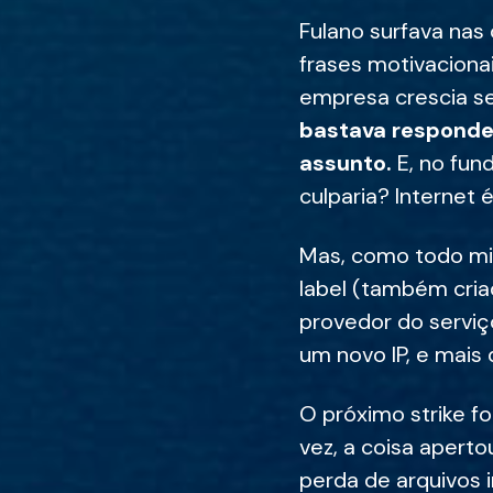
Fulano surfava nas
frases motivacionai
empresa crescia s
bastava responder
assunto.
E, no fun
culparia? Internet é
Mas, como todo mila
label (também cria
provedor do serviç
um novo IP, e mais
O próximo strike fo
vez, a coisa apert
perda de arquivos 