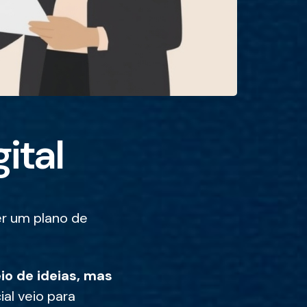
ital
er um plano de
o de ideias, mas
cial veio para