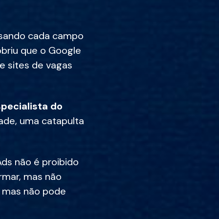
visando cada campo
briu que o Google
ve sites de vagas
pecialista do
dade, uma catapulta
Ads não é proibido
ormar, mas não
r, mas não pode