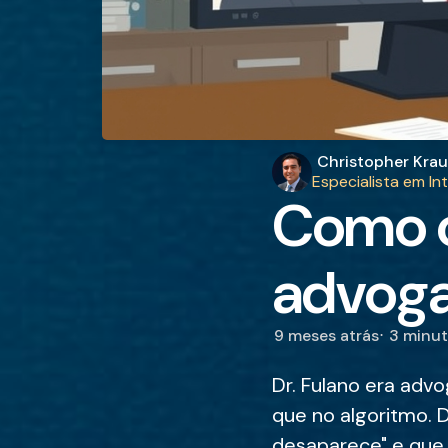
Publicado
Christopher Krau
por
Especialista em In
Como o
advoga
9 meses atrás
3 minu
Dr. Fulano era adv
que no algoritmo.
desaparece" e que