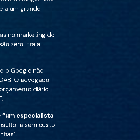
te a um grande
 gás no marketing do
ão zero. Era a
e o Google não
a OAB. O advogado
 orçamento diário
".
e
“um especialista
nsultoria sem custo
nhas".