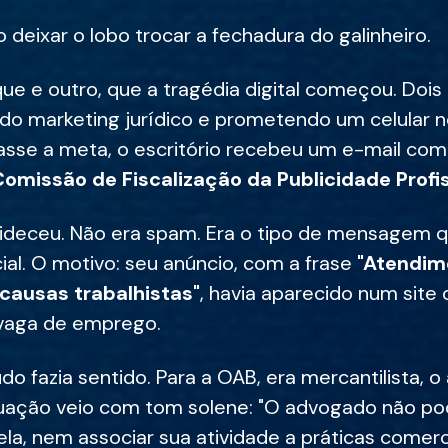
o deixar o lobo trocar a fechadura do galinheiro.
lique e outro, que a tragédia digital começou. Dois
do marketing jurídico e prometendo um celular n
asse a meta, o escritório recebeu um e-mail com 
missão de Fiscalização da Publicidade Profis
deceu. Não era spam. Era o tipo de mensagem 
ial. O motivo: seu anúncio, com a frase
"Atendim
causas trabalhistas"
, havia aparecido num site 
 vaga de emprego.
udo fazia sentido. Para a OAB, era mercantilista, o
utuação veio com tom solene: "O advogado não p
la, nem associar sua atividade a práticas comercia