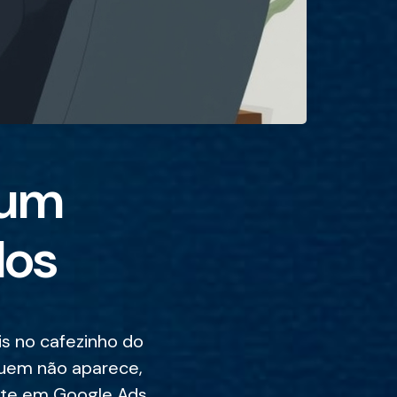
 um
dos
is no cafezinho do
quem não aparece,
ste em Google Ads,