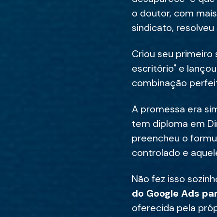
o doutor, com mais
sindicato, resolveu s
Criou seu primeiro 
escritório" e lanç
combinação perfeita
A promessa era si
tem diploma em Dir
preencheu o formul
controlado e aquele
Não fez isso sozinh
do Google Ads pa
oferecida pela pró