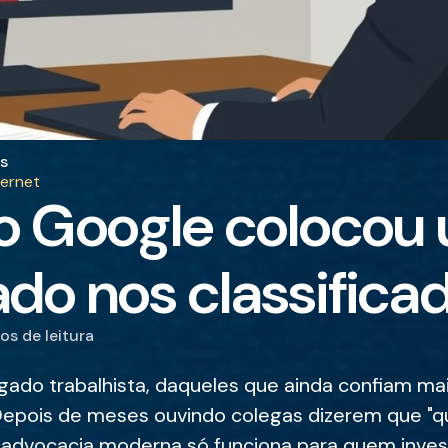
s
ternet
 Google colocou
do nos classifica
tos
de leitura
ogado trabalhista, daqueles que ainda confiam ma
 Depois de meses ouvindo colegas dizerem que "
 advocacia moderna só funciona para quem inve