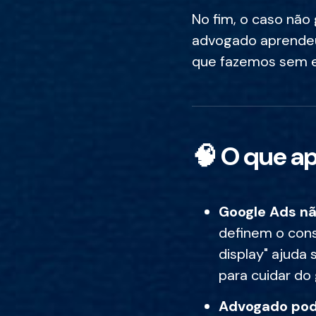
No fim, o caso não
advogado aprendeu 
que fazemos sem e
🧠
O que a
Google Ads nã
definem o con
display" ajuda 
para cuidar do 
Advogado pode