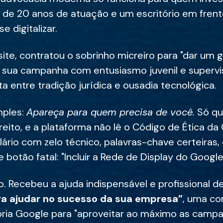
 de 20 anos de atuação e um escritório em fren
e digitalizar.
site, contratou o sobrinho micreiro para "dar um
ou sua campanha com entusiasmo juvenil e supervis
 entre tradição jurídica e ousadia tecnológica.
mples:
Apareça para quem precisa de você.
Só qu
eito, e a plataforma não lê o Código de Ética d
ário com zelo técnico, palavras-chave certeiras,
 botão fatal: "Incluir a Rede de Display do Google
o. Recebeu a ajuda indispensável e profissional d
ra ajudar no sucesso da sua empresa”
, uma co
pria Google para "aproveitar ao máximo as campa