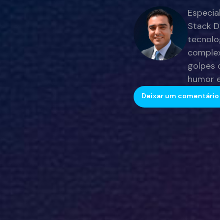
Especia
Stack D
tecnolo
complex
golpes 
humor e
Deixar um comentário