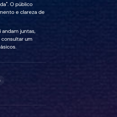
da". O público
mento e clareza de
ei andam juntas,
 consultar um
básicos.
s