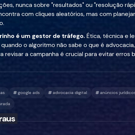
ções, nunca sobre "resultados" ou "resolução rápi
ncontra com cliques aleatórios, mas com planeja
o.
inho é um gestor de tráfego.
Ética, técnica e l
quando o algoritmo não sabe o que é advocacia,
ra revisar a campanha é crucial para evitar erros 
mas
google ads
advocacia digital
anúncios jurídico
urada
raus